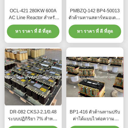
OCL-421 280KW 600A
PMBZQ-142 BP4-50013
AC Line Reactor สําหรับ
ตัวต้านทานสตาร์ทมอเตอร์
VFD Inverter Input Output
แบบรีโอสแตตไวต่อ
หา ราคา ที่ ดี ที่สุด
หา ราคา ที่ ดี ที่สุด
ความถี่
DR-082 CKSJ-2.1/0.48
BP1-416 ตัวต้านทานปรับ
ระบบปฏิกิริยา 7% สําหรับ
ค่าได้แบบไวต่อความถี่
การแก้ไขปัจจัยพลังงาน
สำหรับสตาร์ทมอเตอร์ AC