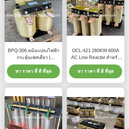
BPQ-306 หม้อแปลงไฟฟ้า
OCL-421 280KW 600A
กระตุ้นเฟสเดียว |
AC Line Reactor สําหรับ
หม้อแปลงควบคุมด้วยแม่
VFD Inverter Input Output
เหล็กสำหรับระบบไฟฟ้า
หา ราคา ที่ ดี ที่สุด
หา ราคา ที่ ดี ที่สุด