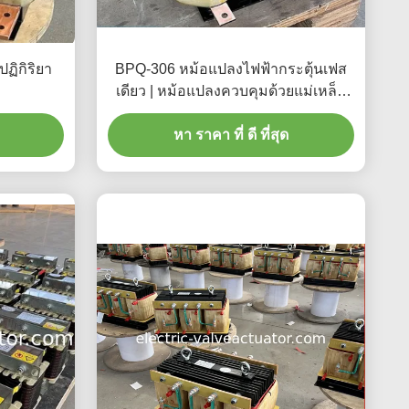
ฏิกิริยา
BPQ-306 หม้อแปลงไฟฟ้ากระตุ้นเฟส
เดียว | หม้อแปลงควบคุมด้วยแม่เหล็ก
สำหรับระบบไฟฟ้า
หา ราคา ที่ ดี ที่สุด