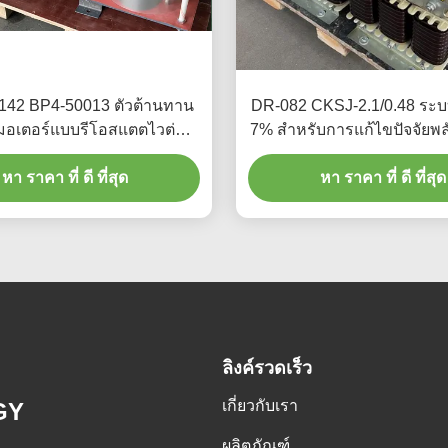
42 BP4-50013 ตัวต้านทาน
DR-082 CKSJ-2.1/0.48 ระบบ
มอเตอร์แบบรีโอสแตตไวต่อ
7% สําหรับการแก้ไขปัจจัยพ
ความถี่
ธนาคารพัดพัด
หา ราคา ที่ ดี ที่สุด
หา ราคา ที่ ดี ที่สุด
ลิงค์รวดเร็ว
เกี่ยวกับเรา
GY
ผลิตภัณฑ์