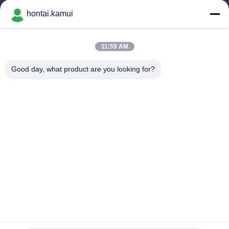
11:00-21:00
hontai.kamui
ที่อยู่ของเรา
11:59 AM
ที่อยู่บริษัท
NO. 7-A5, ZHONGHANGBEIYUAN BUILDING, 42 ZHONGHANG
Good day, what product are you looking for?
ROAD, HUAQIANGBEI SUBDIRICT, FUTIAN DISTRICT,
SHENZHEN, CHINA สถานที่ตั้งของสถานที่ดังกล่าวคือ:
ที่อยู่โรงงาน
โทรศัพท์
86-755-82861683
จีน คุณภาพดี วาล์วไฟฟ้า Actuator ผู้จัดหา.ลิขสิทธิ์ © -2026 OUTER
ELECTRONIC TECHNOLOGY (HK) LIMITED . สิทธิทั้งหมดที่สงวน
ไว้.