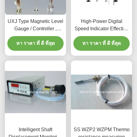
UXJ Type Magnetic Level
High-Power Digital
Gauge / Controller ,
Speed Indicator Effective
UXJC Magnetic Level
Tower Warning Lights
หา ราคา ที่ ดี ที่สุด
Transmitter
หา ราคา ที่ ดี ที่สุด
Intelligent Shaft
SS WZP2 WZPM Thermo
Displacement Monitoring
resistance measuring