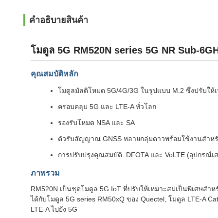
คําอธิบายสินค้า
โมดูล 5G RM520N series 5G NR Sub-6GHz ส
คุณสมบัติหลัก
โมดูลมัลติโหมด 5G/4G/3G ในรูปแบบ M.2 ซึ่งปรับใ
ครอบคลุม 5G และ LTE-A ทั่วโลก
รองรับโหมด NSA และ SA
ตัวรับสัญญาณ GNSS หลายกลุ่มดาวพร้อมใช้งานสำหรั
การปรับปรุงคุณสมบัติ: DFOTA และ VoLTE (อุปกรณ์เส
ภาพรวม
RM520N เป็นชุดโมดูล 5G IoT ที่ปรับให้เหมาะสมเป็นพิเศษสำ
ได้กับโมดูล 5G series RM50xQ ของ Quectel, โมดูล LTE-A
LTE-A ไปยัง 5G