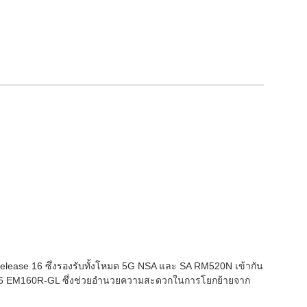
ease 16 ซึ่งรองรับทั้งโหมด 5G NSA และ SA RM520N เข้ากัน
t 16 EM160R-GL ซึ่งช่วยอำนวยความสะดวกในการโยกย้ายจาก