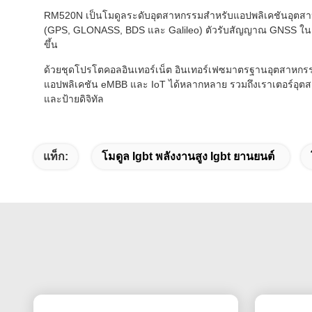
RM520N เป็นโมดูลระดับอุตสาหกรรมสำหรับแอปพลิเคชันอุตสาหกร
(GPS, GLONASS, BDS และ Galileo) ตัวรับสัญญาณ GNSS ในตั
ขึ้น
ด้วยชุดโปรโตคอลอินเทอร์เน็ต อินเทอร์เฟซมาตรฐานอุตสาหกร
แอปพลิเคชัน eMBB และ IoT ได้หลากหลาย รวมถึงเราเตอร์อุตสา
และป้ายดิจิทัล
แท็ก:
โมดูล Igbt พลังงานสูง Igbt ยานยนต์