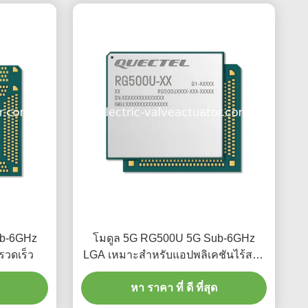
ub-6GHz
โมดูล 5G RG500U 5G Sub-6GHz
รวดเร็ว
LGA เหมาะสำหรับแอปพลิเคชันไร้สาย
ความเร็วสูง
หา ราคา ที่ ดี ที่สุด