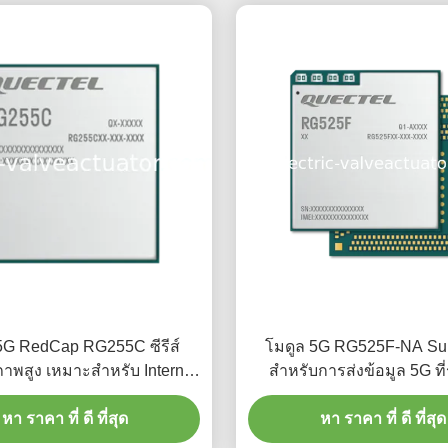
5G RedCap RG255C ซีรีส์
โมดูล 5G RG525F-NA S
ภาพสูง เหมาะสำหรับ Internet
สำหรับการส่งข้อมูล 5G ที่
of Things
หา ราคา ที่ ดี ที่สุด
หา ราคา ที่ ดี ที่สุด