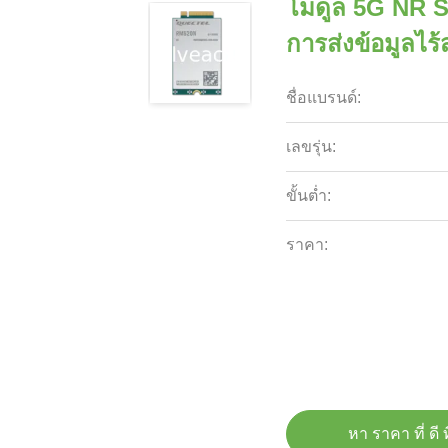
โมดูล 5G NR S
การส่งข้อมูลไร้
ชื่อแบรนด์:
เลขรุ่น:
ขั้นต่ำ:
ราคา:
หา ราคา ที่ ดี ท