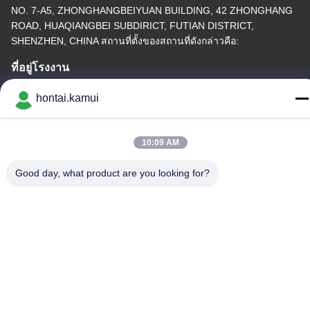
NO. 7-A5, ZHONGHANGBEIYUAN BUILDING, 42 ZHONGHANG
ROAD, HUAQIANGBEI SUBDIRICT, FUTIAN DISTRICT,
SHENZHEN, CHINA สถานที่ตั้งของสถานที่ดังกล่าวคือ:
ที่อยู่โรงงาน
hontai.kamui
โทรศัพท์
86-755-82861683
10:09 AM
Good day, what product are you looking for?
จีน คุณภาพดี วาล์วไฟฟ้า Actuator ผู้จัดหา.ลิขสิทธิ์ © -2026 OUTER
ELECTRONIC TECHNOLOGY (HK) LIMITED . สิทธิทั้งหมดที่สงวน
ไว้.
นโยบายความเป็นส่วนตัว
|
แผนผังเว็บไซต์