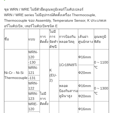
ชุด WRN / WRE ไม่มีตัวยึดอุณหภูมิเทอร์โมคัปเปลอร์
WRN / WRE series ไม่มีอุปกรณ์ติดตั้งเครื่อง Thermocouple,
Thermocouple ของ Assembly, Temperature Sensor, K ประเภทเท
อร์โมคัปเปิล, เทอร์โมคัปเปิลชนิด E
ไม่มี
การ
การ
การป้องกัน
เส้นผ่า
อุณหภูมิ
ชื่อ
แบบ
ติดตั้ง
จัดทำ
หลอดวัสดุ
ศูนย์กลาง
พิสัย
ดัชนี
WRN-
120
Φ16mm
-130
0 ~ 1100
1Cr18Ni9Ti
℃
WRN-
K
Ni-Cr - Ni-Si
121
Φ20mm
(EU-
Thermocouple
-131
2)
WRN-
หลอด
Φ16mm
122
0 ~ 1300
ป้องกันสารอ
℃
WRN-
ไม่มี
ลูมินาสูง
Φ20mm
123
การ
ติดตั้ง
WRE-
120
Φ16mm