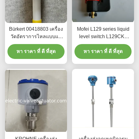
Bürkert 00418803 เครื่อง
Mofei L129 series liquid
วัดอัตราการไหลแบบแม่
level switch L129CK1
เหล็กไฟฟ้าแบบเสียบพร้อม
maximum working
แหล่งจ่ายไฟ 12-36V DC
หา ราคา ที่ ดี ที่สุด
หา ราคา ที่ ดี ที่สุด
pressure 68,9kPa
เอาต์พุต 4-20mA และการ
ป้องกัน IP65
KROHNE เครื่องส่ง
เครื่องส่งอุณหภูมิการบู