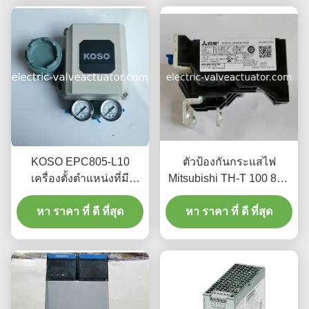
ป้องกัน IP68
KOSO EPC805-L10
ตัวป้องกันกระแสไฟ
เครื่องตั้งตําแหน่งที่มี
Mitsubishi TH-T 100 82A
สัญลักษณ์ 4-20mA สําหรับ
เหมาะสำหรับไฟฟ้ากระแส
ระบบควบคุมความดัน
หา ราคา ที่ ดี ที่สุด
หา ราคา ที่ ดี ที่สุด
สูง