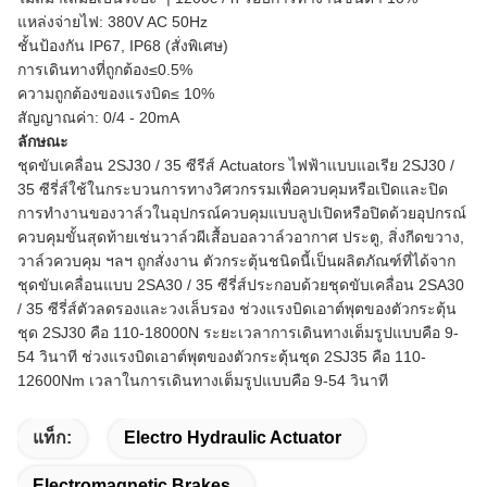
แหล่งจ่ายไฟ: 380V AC 50Hz
ชั้นป้องกัน IP67, IP68 (สั่งพิเศษ)
การเดินทางที่ถูกต้อง≤0.5%
ความถูกต้องของแรงบิด≤ 10%
สัญญาณค่า: 0/4 - 20mA
ลักษณะ
ชุดขับเคลื่อน 2SJ30 / 35 ซีรีส์ Actuators ไฟฟ้าแบบแอเรีย 2SJ30 /
35 ซีรี่ส์ใช้ในกระบวนการทางวิศวกรรมเพื่อควบคุมหรือเปิดและปิด
การทำงานของวาล์วในอุปกรณ์ควบคุมแบบลูปเปิดหรือปิดด้วยอุปกรณ์
ควบคุมขั้นสุดท้ายเช่นวาล์วผีเสื้อบอลวาล์วอากาศ ประตู, สิ่งกีดขวาง,
วาล์วควบคุม ฯลฯ ถูกสั่งงาน
ตัวกระตุ้นชนิดนี้เป็นผลิตภัณฑ์ที่ได้จาก
ชุดขับเคลื่อนแบบ 2SA30 / 35 ซีรี่ส์ประกอบด้วยชุดขับเคลื่อน 2SA30
/ 35 ซีรี่ส์ตัวลดรองและวงเล็บรอง
ช่วงแรงบิดเอาต์พุตของตัวกระตุ้น
ชุด 2SJ30 คือ 110-18000N ระยะเวลาการเดินทางเต็มรูปแบบคือ 9-
54 วินาที
ช่วงแรงบิดเอาต์พุตของตัวกระตุ้นชุด 2SJ35 คือ 110-
12600Nm เวลาในการเดินทางเต็มรูปแบบคือ 9-54 วินาที
แท็ก:
Electro Hydraulic Actuator
Electromagnetic Brakes