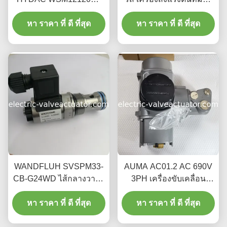
01-C-N-24DG แรงดันใช้
งดันทํางานสูงสุด 4 MPa,
งาน 350 บาร์ แหล่งจ่ายไฟ
หา ราคา ที่ ดี ที่สุด
สัญญาณออก 4 ~ 20mA
หา ราคา ที่ ดี ที่สุด
24V DC และอัตราการ
และ 10.5 ~ 30 VDC แรง
ไหลสูงสุด 20 ลิตร/นาที
ไฟฟ้า
WANDFLUH SVSPM33-
AUMA AC01.2 AC 690V
CB-G24WD ไส้กลางวาล์ว
3PH เครื่องขับเคลื่อน
โซลินอยด์ไฮดรอลิก -
ไฟฟ้า - ระบบขับเคลื่อน
อะไหล่ทดแทนของแท้
หา ราคา ที่ ดี ที่สุด
หา ราคา ที่ ดี ที่สุด
ไฟฟ้าสามเฟส
ทนทาน
ประสิทธิภาพสูง ระดับการ