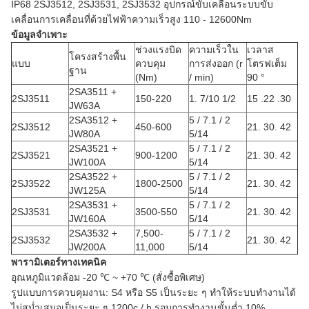
IP68 2SJ3512, 2SJ3531, 2SJ3532 อุปกรณ์ขับเคลื่อนระบบขับ
เคลื่อนการเคลื่อนที่ด้วยไฟฟ้าความเร็วสูง 110 - 12600Nm
ข้อมูลจำเพาะ
ช่วงแรงบิด
ความเร็วใน
เวลาส
โครงสร้างพื้น
แบบ
ควบคุม
การส่งออก (r
โตรฟเต็ม
ฐาน
(Nm)
/ min)
90 °
2SA3511 +
2SJ3511
150-220
1. 7/10
1/2
15 .22 .30
JW63A
2SA3512 +
5 / 7.1 / 2
2SJ3512
450-600
21. 30. 42
JW80A
5/14
2SA3521 +
5 / 7.1 / 2
2SJ3521
900-1200
21. 30. 42
JW100A
5/14
2SA3522 +
5 / 7.1 / 2
2SJ3522
1800-2500
21. 30. 42
JW125A
5/14
2SA3531 +
5 / 7.1 / 2
2SJ3531
3500-550
21. 30. 42
JW160A
5/14
2SA3532 +
7,500-
5 / 7.1 / 2
2SJ3532
21. 30. 42
JW200A
11,000
5/14
พารามิเตอร์ทางเทคนิค
อุณหภูมิแวดล้อม -20 ℃ ~ +70 ℃ (สั่งซื้อพิเศษ)
รูปแบบการควบคุมงาน: S4 หรือ S5 เป็นระยะ ๆ ทำให้ระบบทำงานได้
ไม่สม่ำเสมอเป็นระยะ ๆ 1200c / h รอบการทำงานขั้นต่ำ 10%